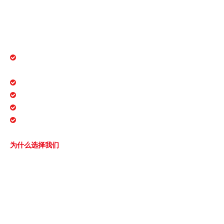
门，不锈钢阀制造商
专业定制
大量

可根据客户要求定制阀门细节，可严格按照各种标准定制，
库存，交货时间短
种类丰富

为许多知名品牌制造阀门的经验，
严格的质量控制和安全保证

及时的售后保证阀门的正常使用

了解更多>>

为什么选择我们