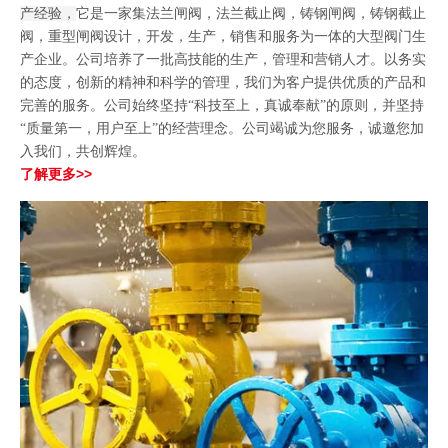
法兰闸阀
，
法兰截止阀
，
铸钢闸阀
，
铸钢截止
产经验，
它是一家集
阀
，
重型闸阀
设计，开发，生产，销售和服务为一体的大型阀门生
产企业。公司培养了一批高技能的生产，管理和营销人才。以务实
的态度，创新的精神和科学的管理，我们为客户提供优质的产品和
完善的服务。公司始终坚持“科技至上，真诚奉献”的原则，并坚持
“质量第一，用户至上”的经营理念。公司竭诚为您服务，诚邀您加
入我们，共创辉煌。
了解更多>>