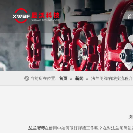
首
闸阀
截止阀
不锈钢阀门
止回阀
当前所在位置:
首页
»
新闻
»
法兰闸阀的焊接流程介
浏
["wechat","weibo","qzone","douban","email"]
法兰闸阀
在使用中如何做好焊接工作呢？在对法兰闸阀进