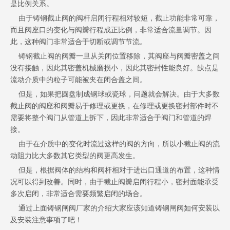
是比例关系。
由于铸钢截止阀的阀杆启闭行程相对较短，截止功能非常可靠，
而且阀座口的变化与阀瓣行程成正比例，非常适合流量调节。因
此，这种阀门非常适合于切断或调节节流。
铸钢截止阀的阀瓣一旦从关闭位置移除，其阀座与阀瓣密盖之间
没有接触，因此其密盖机械磨损小，因此其密封性能良好。缺点是
流动介质中的粒子可能被夹在闭合盖之间。
但是，如果把圆盘制成钢球或瓷球，问题就会解决。由于大多数
截止阀的阀座和阀瓣易于修理或更换，在修理或更换密封部件时不
需要将整个阀门从管道上拆下，因此非常适合于阀门和管道的焊
接。
由于在介质中的变化时流过这样的阀的方向，所以小截止阀的流
动阻力比大多数其它类型的阀更高发生。
但是，根据阀体的结构和阀杆相对于进出口通道的布置，这种情
况可以得到改善。同时，由于截止阀瓣启闭行程小，密封面能承受
多次启闭，非常适合需要频繁启闭的场合。
通过上面铸钢闸阀厂家的介绍大家应该知道铸钢闸阀如何安装以
及安装注意事项了吧！