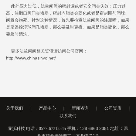
此外压力过低，法兰闸阀的密封漏或者安全阀会失效；压力过
高，注脂口阀门会堵塞，密封内脂类会硬化或者是密封圈与阀球、
阀板会抱死。针对这种情况，首先要检查法兰闸阀的注脂嘴，如果
是脂遥控浮球阀孔堵塞，那么要及时更换。如果是脂类硬化，那么
要及时清洗。
更多法兰闸阀相关资讯请访问公司官网：
http://www.chinasinvo.net/
关于我们
|
产品中心
|
新闻咨询
|
公司资质
|
联系我们
手机：138 6863 2351
地址：
显沃科技 电话：0577-67312345
温