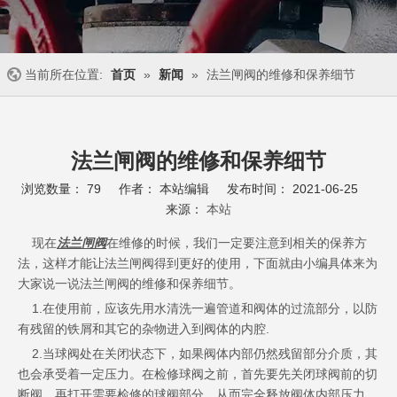
当前所在位置:
首页
»
新闻
»
法兰闸阀的维修和保养细节
法兰闸阀的维修和保养细节
浏览数量：
79
作者： 本站编辑 发布时间： 2021-06-25
来源：
本站
["wechat","weibo","qzone","douban","email"]
现在
法兰闸阀
在维修的时候，我们一定要注意到相关的保养方
法，这样才能让法兰闸阀得到更好的使用，下面就由小编具体来为
大家说一说法兰闸阀的维修和保养细节。
1.在使用前，应该先用水清洗一遍管道和阀体的过流部分，以防
有残留的铁屑和其它的杂物进入到阀体的内腔.
2.当球阀处在关闭状态下，如果阀体内部仍然残留部分介质，其
也会承受着一定压力。在检修球阀之前，首先要先关闭球阀前的切
断阀，再打开需要检修的球阀部分，从而完全释放阀体内部压力。