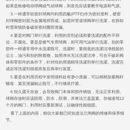
如果是检修电动球阀或气动球阀，则首先应该要断开电源和气源。
3.一样通常软密封球阀均利用四氟(PTFE)作为密封质料，硬密
封球阀密封面为金属堆焊而成。如需对管道球阀举行洗濯，在拆卸
时需审慎防备破坏密封圈而泄漏。
4.要是对阀门举行洗濯，利用的溶剂必须和要洗濯的配件不辩
论，不腐化。要是是燃气专用球阀，则可用汽油举行洗濯。别的零
部件一样通常用中水洗濯既可。洗濯时，要彻底的洗濯洁净残留的
尘土，油污和别的附着物，如用净水无法洗濯洁净，可在不破坏阀
体和零部件的条件下，针对性的用酒精等洗濯剂举行洗濯。洗濯完
成后等洗濯剂彻底挥发后再举行装置。
5.要是在利用历程中发明填料处有渺小泄漏，可以稍稍加紧阀杆
螺母，紧至泄漏制止既可，不行继承拧紧。
6.恒久露天存放，会导致阀门本体和部件锈蚀，无法正常利用。
球阀存放时应该防雨，防水，防潮，并将法兰盖盖紧。存储凌驾12
个月的阀门，利用时应重新测试，以确保性能稳固。
看了上面的内容，相信大家都已经知道法兰闸阀的维修和保养细
节。