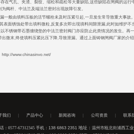
存在气孔、夹渣、裂纹、缩松和疏松等大量缺陷,这些缺陷在闸阀的运行中
余则为阀杆、中法兰及端法兰密封出现故障引发。
一般由填料压板的活节螺栓未及时压紧引起,一旦发生常导致重大事故
表面锈蚀处带出填料微粒,反复多次即出现填料间隙泄漏,此时如维护不当
及以不锈钢带石墨缠绕垫的中法兰密封阀门亦应防止此类情况的发生。再一
带出微末,终使填料压紧比压下降,导致泄漏。通过上面铸钢闸阀厂家的介
hinasinvo.net/
于我们
|
产品中心
|
新闻咨询
|
公司资质
|
联系
手机：138 6863 2351
地址：
0577-67312345
温州市瓯北街浦西工业