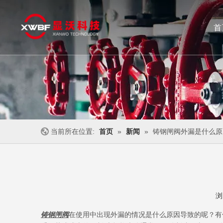
首
闸阀
截止阀
不锈钢阀门
止回阀
当前所在位置:
首页
»
新闻
»
铸钢闸阀外漏是什么原
浏
["wechat","weibo","qzone","douban","email"]
铸钢闸阀
在使用中出现外漏的情况是什么原因导致的呢？有