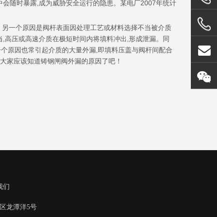
会随时暴露,成为威胁安全运行的隐患。某电厂2007年统计
。另一个原因是阀杆表面因处理工艺或材料选择不当被介质
,高压或高速介质在极短时间内将填料冲出,形成泄漏。同
个原因也常引起介质的大量外漏,即填料压盖与阀杆间配合
绍大家应该知道铸钢闸阀外漏的原因了吧！
我们
区龙潭洋5号