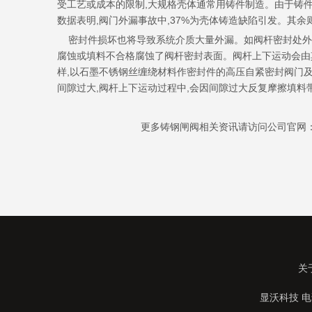
受工艺或成本的限制,大规格壳体通常用铸件制造。由于铸件
数据表明,阀门外漏事故中,37%为壳体铸造缺陷引发。其
密封件损坏也将导致系统介质大量外漏。如阀杆密封处外漏
腐蚀或填料不合格腐蚀了阀杆密封表面。阀杆上下运动会由其
样,以石墨不锈钢丝缠绕材料作密封件的高压自紧密封阀门
间隙过大,阀杆上下运动过程中,会因间隙过大反复摩擦填料
更多铸钢闸阀相关资讯请访问公司官网：http://www.c
关
显沃科技 电话：