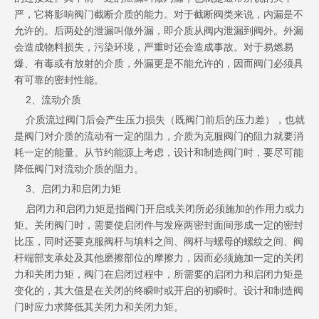
严，它将影响阀门截断介质的能力。对于截断阀类来说，内漏是不
允许的。后两处的泄漏叫做外漏，即介质从阀内泄漏到阀外。外漏
会造成物料损失，污染环境，严重时还会造成事故。对于易燃易
爆、有毒或有放射的介质，外漏更是不能允许的，因而阀门必须具
有可靠的密封性能。
2、流动介质
介质流过阀门后会产生压力损失（既阀门前后的压力差），也就
是阀门对介质的流动有一定的阻力，介质为克服阀门的阻力就要消
耗一定的能量。从节约能源上考虑，设计和制造阀门时，要尽可能
降低阀门对流动介质的阻力。
3、启闭力和启闭力矩
启闭力和启闭力矩是指阀门开启或关闭所必须施加的作用力或力
矩。关闭阀门时，需要使启闭件与发座两密封面间形成一定的密封
比压，同时还要克服阀杆与填料之间、阀杆与螺母的螺纹之间、阀
杆端部支承处及其他磨擦部位的摩擦力，因而必须施加一定的关闭
力和关闭力矩，阀门在启闭过程中，所需要的启闭力和启闭力矩是
变化的，其大值是在关闭的终瞬时或开启的初瞬时。设计和制造阀
门时应力求降低其关闭力和关闭力矩。