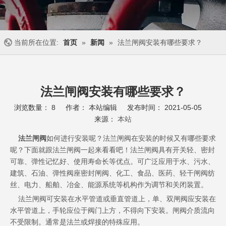
当前所在位置:
首页
»
新闻
»
法兰闸阀安装有哪些要求？
法兰闸阀安装有哪些要求？
浏览数量：
8
作者： 本站编辑 发布时间： 2021-05-05
来源：
本站
["wechat","weibo","qzone","douban","email"]
法兰闸阀
如何进行安装呢？法兰闸阀在安装的时候又有哪些要求
呢？下面就跟法兰闸阀一起来看看吧！法兰闸阀具有开关轻、密封
可靠、弹性记忆好、使用寿命长等优点。可广泛应用于水、污水、
建筑、石油、弹性阀座密封闸阀、化工、食品、医药、轻干闸阀纺
丝、电力、船舶、冶金、能源系统等机构作为调节和关闭装置。
法兰闸阀可安装在水平管道或垂直管道上，单、双闸阀应安装在
水平管道上，手轮应位于阀门上方，不得向下安装。闸阀介质流向
不受限制。通常是法兰或焊接的特殊应用。