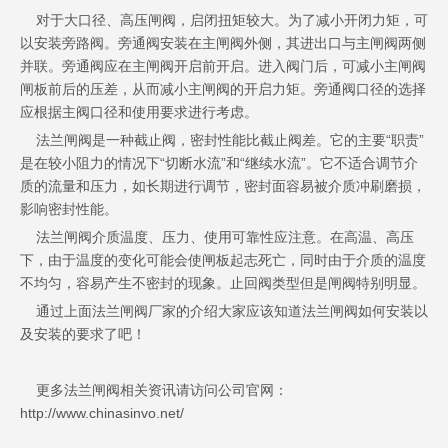
对于大口径、高压闸阀，启闭扭矩较大。为了减小开闭力矩，可
以安装旁路阀。旁通阀安装在主闸阀外侧，其进出口与主闸阀两侧
并联。旁通阀应在主闸阀开启前开启。进入阀门后，可减小主闸阀
闸板前后的压差，从而减小主闸阀的开启力矩。旁通阀口径的选择
应根据主阀口径和使用要求进行考虑。
法兰闸阀是一种截止阀，密封性能比截止阀差。它的主要“职责”
是在较小阻力的情况下“切断水流”和“继续水流”。它不适合调节介
质的流量和压力，如长期进行调节，密封面容易被介质冲刷磨损，
影响密封性能。
法兰闸阀介质温度、压力、使用可靠性应注意。在高温、高压
下，由于温度的变化可能会使闸板起志死亡，同时由于介质的温度
不均匀，容易产生不密封的现象。止回阀类型但是闸阀特别明显。
通过上面法兰闸阀厂家的介绍大家应该知道法兰闸阀如何安装以
及安装的要求了吧！
更多法兰闸阀相关资讯请访问公司官网：
http://www.chinasinvo.net/