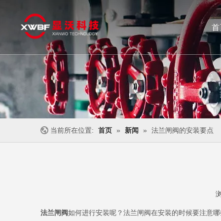
首
闸阀
截止阀
不锈钢阀门
止回阀
当前所在位置:
首页
»
新闻
»
法兰闸阀的安装要点
["wechat","weibo","qzone","douban","email"]
法兰闸阀
如何进行安装呢？法兰闸阀在安装的时候要注意哪