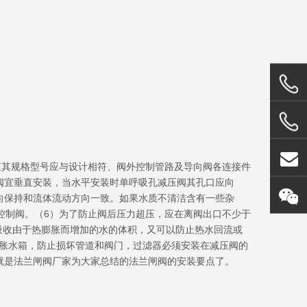
查其规格型号应与设计相符、阀外控制管路及导向阀各连接件
阀宜垂直安装，当水平安装时单呼吸孔减压阀其孔口应向
向保持和流体流动方向一致。如果水质不清洁含有一些杂
控制阀。（6）为了防止阀后压力超压，应在离阀出口不少于
吸收由于热膨胀而增加的水的体积，又可以防止热水回流或
胀水箱，防止损坏管道和阀门，过滤器必须安装在减压阀的
就是法兰闸阀厂家为大家总结的法兰闸阀的安装要点了。