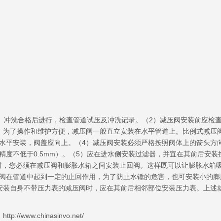
冲洗合格后进行，检查管道试压及冲洗记录。（2）减压阀安装前应检
）为了操作和维护方便，减压阀一般直立安装在水平管道上。比例式减压
水平安装，阀盖应向上。（4）减压阀安装必须严格按照阀体上的箭头方
精度不低于0.5mm）。（5）应在进水侧安装过滤器，并宜在其前后安装
时，您必须在减压阀和膨胀水箱之间安装止回阀。这样既可以让膨胀水箱
阀在管道中起到一定的止回作用，为了防止水锤的危害，也可安装小的膨
安装自身不带压力表的减压阀时，应在其前后相邻部位安装压力表。上述
hinasinvo.net/