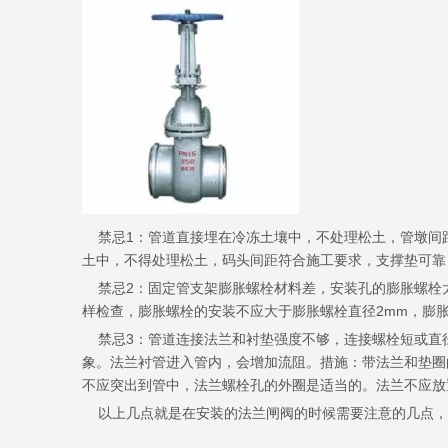
禁忌1：管道直接埋在冷冻土壤中，不处理松土，管墩间
土中，不得处理松土，码头间距符合施工要求，支撑垫可靠
禁忌2：固定管支架膨胀螺栓材料差，安装孔的膨胀螺栓
样检查，膨胀螺栓的安装不应大于膨胀螺栓直径2mm，膨
禁忌3：管道连接法兰和衬垫强度不够，连接螺栓短或直
象。法兰衬管进入管内，会增加流阻。措施：带法兰和垫圈
不应突出到管中，法兰螺栓孔的外圈是适当的。法兰不应放
以上几点就是在安装的法兰闸阀的时候需要注意的几点，