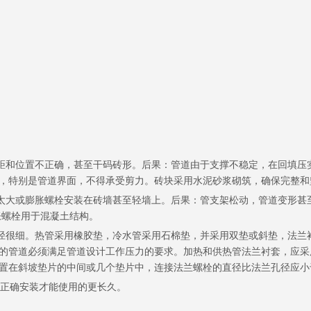
距和位置不正确，甚至干码砖形。后果：管道由于支撑不稳定，在回填压
，特别是管道界面，不得承受剪力。砖块采用水泥砂浆砌筑，确保完整和
太大或膨胀螺栓安装在砖墙甚至轻墙上。后果：管支架松动，管道变形甚
胀螺栓用于混凝土结构。
径很细。热管采用橡胶垫，冷水管采用石棉垫，并采用双垫或斜垫，法兰
的管道必须满足管道设计工作压力的要求。加热和供热管法兰衬套，应采
置在斜坡垫片的中间或几个垫片中，连接法兰螺栓的直径比法兰孔径应小于
正确安装才能使用的更长久。