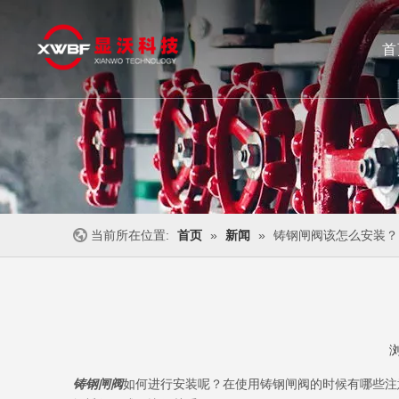
首
闸阀
截止阀
不锈钢阀门
止回阀
当前所在位置:
首页
»
新闻
»
铸钢闸阀该怎么安装？
["wechat","weibo","qzone","douban","email"]
铸钢闸阀
如何进行安装呢？在使用铸钢闸阀的时候有哪些注