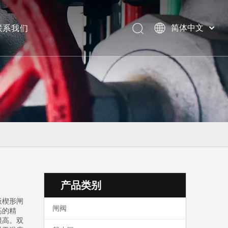
联系我们
简体中文
美标阀门
产品类别
板楔形闸
闸阀
高的精
很高。双