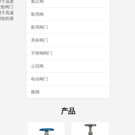
对于温度
截止阀
楔形闸门
用于高速
船用阀
螺纹的座
船用阀门
美标阀门
不锈钢阀门
止回阀
电动阀门
蝶阀
产品