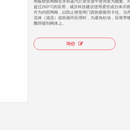
闸板楔形闸阀在水和蒸汽介质管道中使用更为频繁。
超过260°C的应用，咸沃科技建议使用柔性或分体式
作为内部闸阀，以防止楔形闸门因热膨胀而卡住。当
流体（湍流）或热循环应用时，为避免松动，应将带
圈焊接到阀体上。
询价